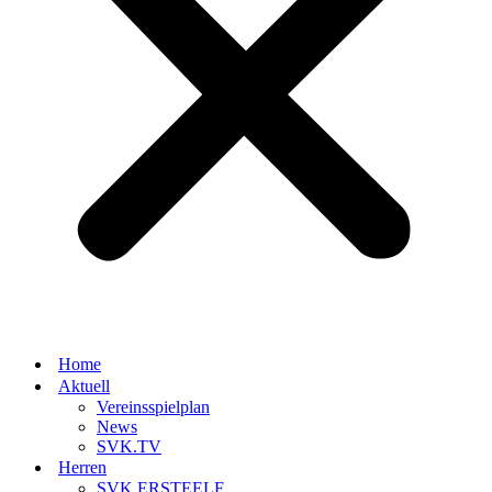
Home
Aktuell
Vereinsspielplan
News
SVK.TV
Herren
SVK.ERSTEELF