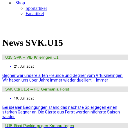
Shop
Sportartikel
Fanartikel
Startseite
-
JUNIOREN
-
Aufbau- und Leistungsbereich
-
SVK.U15
(C1)
-
News SVK.U15 (C1)
News SVK.U15
U15 SVK – VfB Knielingen C1
21. Juli 2026
Gegner war unsere alten Freunde und Gegner vom VfB Knielingen.
Wir haben uns über Jahre immer wieder duelliert – immer
SVK C1(U15) – FC Germania Forst
19. Juli 2026
Bei idealen Bedingungen stand das nächste Spiel gegen einen
starken Gegner an. Die Gäste aus Forst werden nächste Saison
wieder
U15 lässt Punkte gegen Kronau liegen