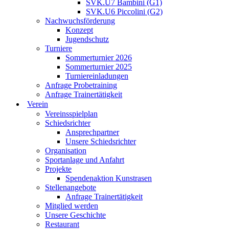
SVK.U7 Bambini (G1)
SVK.U6 Piccolini (G2)
Nachwuchsförderung
Konzept
Jugendschutz
Turniere
Sommerturnier 2026
Sommerturnier 2025
Turniereinladungen
Anfrage Probetraining
Anfrage Trainertätigkeit
Verein
Vereinsspielplan
Schiedsrichter
Ansprechpartner
Unsere Schiedsrichter
Organisation
Sportanlage und Anfahrt
Projekte
Spendenaktion Kunstrasen
Stellenangebote
Anfrage Trainertätigkeit
Mitglied werden
Unsere Geschichte
Restaurant