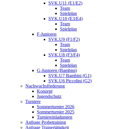
SVK.U11 (E1/E2)
Team
Spielplan
SVK.U10 (E3/E4)
Team
Spielplan
F-Junioren
SVK.U9 (F1/F2)
Team
Spielplan
SVK.U8 (F3/F4)
Team
Spielplan
G-Junioren (Bambini)
SVK.U7 Bambini (G1)
SVK.U6 Piccolini (G2)
Nachwuchsförderung
Konzept
Jugendschutz
Turniere
Sommerturnier 2026
Sommerturnier 2025
Turniereinladungen
Anfrage Probetraining
Anfrage Trainertätigkeit