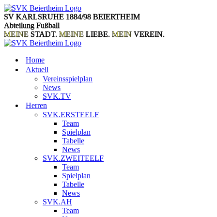
Zum
Inhalt
SV KARLSRUHE 1884/98 BEIERTHEIM
springen
Abteilung Fußball
MEINE
STADT.
MEINE
LIEBE.
MEIN
VEREIN.
Home
Aktuell
Vereinsspielplan
News
SVK.TV
Herren
SVK.ERSTEELF
Team
Spielplan
Tabelle
News
SVK.ZWEITEELF
Team
Spielplan
Tabelle
News
SVK.AH
Team