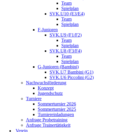
Team
Spielplan
SVK.U10 (E3/E4)
Team
Spielplan
F-Junioren
SVK.U9 (F1/F2)
Team
Spielplan
SVK.U8 (F3/F4)
Team
Spielplan
G-Junioren (Bambini)
SVK.U7 Bambini (G1)
SVK.U6 Piccolini (G2)
Nachwuchsförderung
Konzept
Jugendschutz
Turniere
Sommerturnier 2026
Sommerturnier 2025
Turniereinladungen
Anfrage Probetraining
Anfrage Trainertätigkeit
Verein