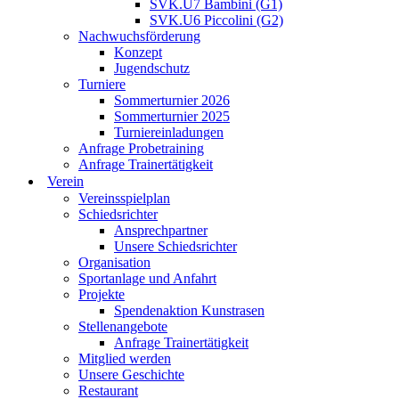
SVK.U7 Bambini (G1)
SVK.U6 Piccolini (G2)
Nachwuchsförderung
Konzept
Jugendschutz
Turniere
Sommerturnier 2026
Sommerturnier 2025
Turniereinladungen
Anfrage Probetraining
Anfrage Trainertätigkeit
Verein
Vereinsspielplan
Schiedsrichter
Ansprechpartner
Unsere Schiedsrichter
Organisation
Sportanlage und Anfahrt
Projekte
Spendenaktion Kunstrasen
Stellenangebote
Anfrage Trainertätigkeit
Mitglied werden
Unsere Geschichte
Restaurant