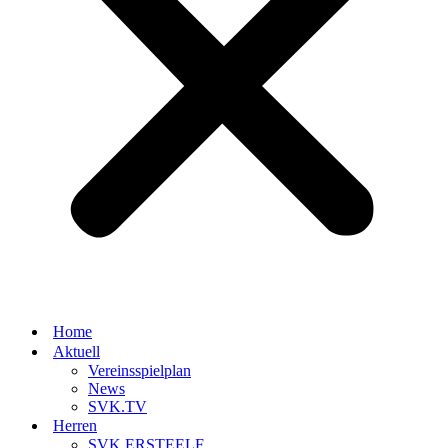
Home
Aktuell
Vereinsspielplan
News
SVK.TV
Herren
SVK.ERSTEELF