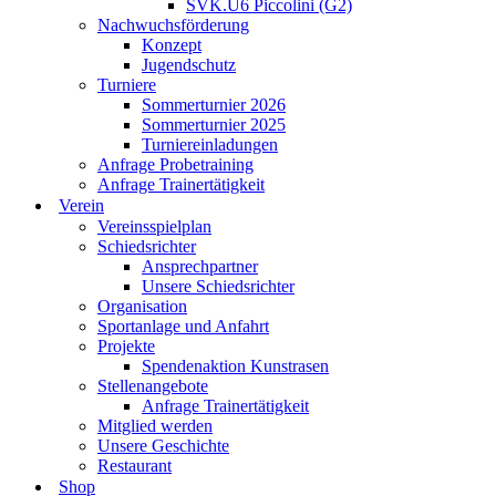
SVK.U6 Piccolini (G2)
Nachwuchsförderung
Konzept
Jugendschutz
Turniere
Sommerturnier 2026
Sommerturnier 2025
Turniereinladungen
Anfrage Probetraining
Anfrage Trainertätigkeit
Verein
Vereinsspielplan
Schiedsrichter
Ansprechpartner
Unsere Schiedsrichter
Organisation
Sportanlage und Anfahrt
Projekte
Spendenaktion Kunstrasen
Stellenangebote
Anfrage Trainertätigkeit
Mitglied werden
Unsere Geschichte
Restaurant
Shop