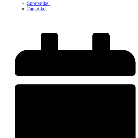
Sportartikel
Fanartikel
Startseite
-
SVK U15
-
U15 mit starkem Auftritt in der Vorrunde –
Team 1 zieht als Tabellenzweiter in die Zwischenrunde ein