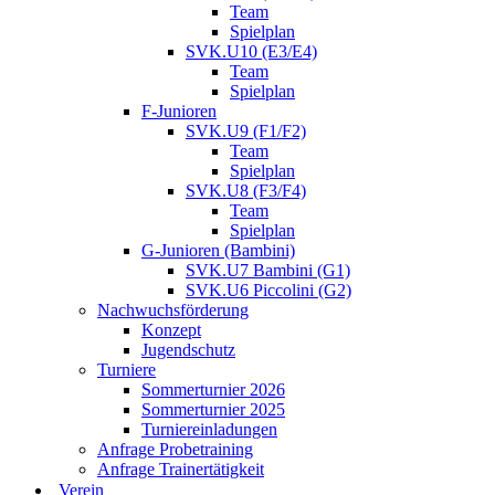
Team
Spielplan
SVK.U10 (E3/E4)
Team
Spielplan
F-Junioren
SVK.U9 (F1/F2)
Team
Spielplan
SVK.U8 (F3/F4)
Team
Spielplan
G-Junioren (Bambini)
SVK.U7 Bambini (G1)
SVK.U6 Piccolini (G2)
Nachwuchsförderung
Konzept
Jugendschutz
Turniere
Sommerturnier 2026
Sommerturnier 2025
Turniereinladungen
Anfrage Probetraining
Anfrage Trainertätigkeit
Verein