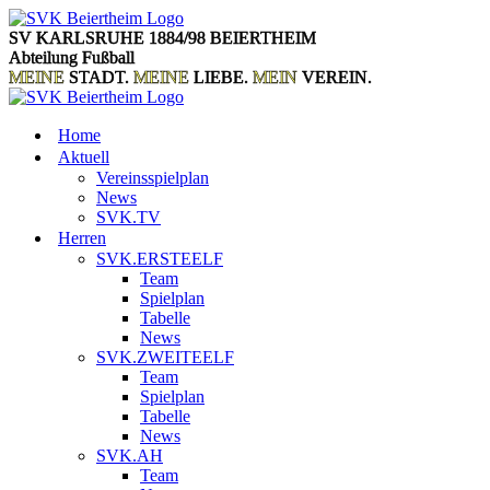
Zum
Inhalt
SV KARLSRUHE 1884/98 BEIERTHEIM
springen
Abteilung Fußball
MEINE
STADT.
MEINE
LIEBE.
MEIN
VEREIN.
Home
Aktuell
Vereinsspielplan
News
SVK.TV
Herren
SVK.ERSTEELF
Team
Spielplan
Tabelle
News
SVK.ZWEITEELF
Team
Spielplan
Tabelle
News
SVK.AH
Team