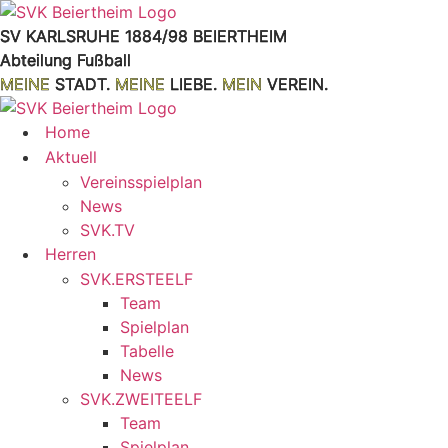
Zum
Inhalt
SV KARLSRUHE 1884/98 BEIERTHEIM
springen
Abteilung Fußball
MEINE
STADT.
MEINE
LIEBE.
MEIN
VEREIN.
Home
Aktuell
Vereinsspielplan
News
SVK.TV
Herren
SVK.ERSTEELF
Team
Spielplan
Tabelle
News
SVK.ZWEITEELF
Team
Spielplan