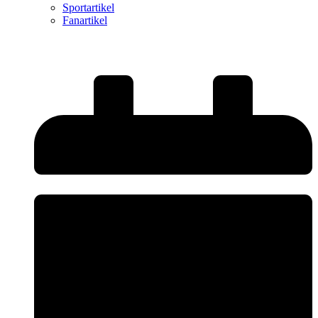
Sportartikel
Fanartikel
Startseite
-
SVK U16
-
Erfolgreicher Rückrundenauiftakt der U16
gegen die JSG Nordweststadt