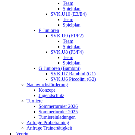
Team
Spielplan
SVK.U10 (E3/E4)
Team
Spielplan
F-Junioren
SVK.U9 (F1/F2)
Team
Spielplan
SVK.U8 (F3/F4)
Team
Spielplan
G-Junioren (Bambini)
SVK.U7 Bambini (G1)
SVK.U6 Piccolini (G2)
Nachwuchsförderung
Konzept
Jugendschutz
Turniere
Sommerturnier 2026
Sommerturnier 2025
Turniereinladungen
Anfrage Probetraining
Anfrage Trainertätigkeit
Verein