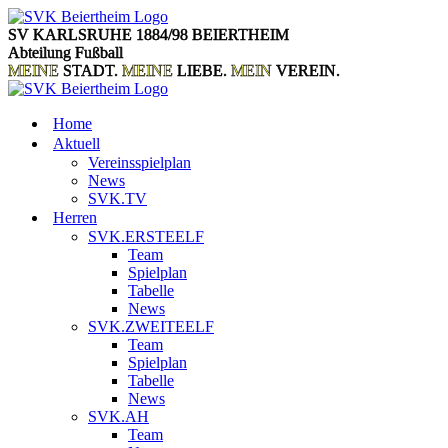
Zum
Inhalt
SV KARLSRUHE 1884/98 BEIERTHEIM
springen
Abteilung Fußball
MEINE
STADT.
MEINE
LIEBE.
MEIN
VEREIN.
Home
Aktuell
Vereinsspielplan
News
SVK.TV
Herren
SVK.ERSTEELF
Team
Spielplan
Tabelle
News
SVK.ZWEITEELF
Team
Spielplan
Tabelle
News
SVK.AH
Team