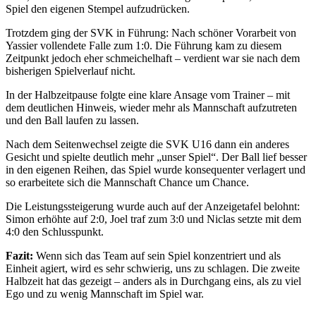
Spiel den eigenen Stempel aufzudrücken.
Trotzdem ging der SVK in Führung: Nach schöner Vorarbeit von
Yassier vollendete Falle zum 1:0. Die Führung kam zu diesem
Zeitpunkt jedoch eher schmeichelhaft – verdient war sie nach dem
bisherigen Spielverlauf nicht.
In der Halbzeitpause folgte eine klare Ansage vom Trainer – mit
dem deutlichen Hinweis, wieder mehr als Mannschaft aufzutreten
und den Ball laufen zu lassen.
Nach dem Seitenwechsel zeigte die SVK U16 dann ein anderes
Gesicht und spielte deutlich mehr „unser Spiel“. Der Ball lief besser
in den eigenen Reihen, das Spiel wurde konsequenter verlagert und
so erarbeitete sich die Mannschaft Chance um Chance.
Die Leistungssteigerung wurde auch auf der Anzeigetafel belohnt:
Simon erhöhte auf 2:0, Joel traf zum 3:0 und Niclas setzte mit dem
4:0 den Schlusspunkt.
Fazit:
Wenn sich das Team auf sein Spiel konzentriert und als
Einheit agiert, wird es sehr schwierig, uns zu schlagen. Die zweite
Halbzeit hat das gezeigt – anders als in Durchgang eins, als zu viel
Ego und zu wenig Mannschaft im Spiel war.