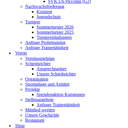
SVK.U6 Piccolini (G2)
Nachwuchsförderung
Konzept
Jugendschutz
Turniere
Sommerturnier 2026
Sommerturnier 2025
Turniereinladungen
Anfrage Probetraining
Anfrage Trainertätigkeit
Verein
Vereinsspielplan
Schiedsrichter
Ansprechpartner
Unsere Schiedsrichter
Organisation
Sportanlage und Anfahrt
Projekte
Spendenaktion Kunstrasen
Stellenangebote
Anfrage Trainertätigkeit
Mitglied werden
Unsere Geschichte
Restaurant
Shop