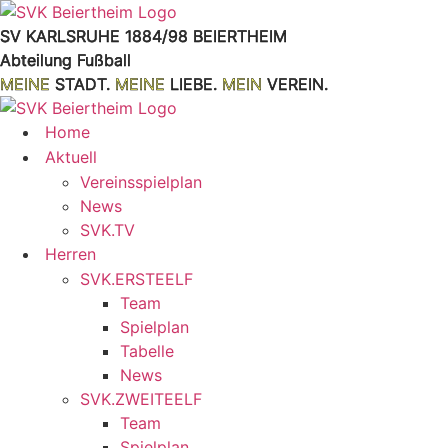
Zum
Inhalt
SV KARLSRUHE 1884/98 BEIERTHEIM
springen
Abteilung Fußball
MEINE
STADT.
MEINE
LIEBE.
MEIN
VEREIN.
Home
Aktuell
Vereinsspielplan
News
SVK.TV
Herren
SVK.ERSTEELF
Team
Spielplan
Tabelle
News
SVK.ZWEITEELF
Team
Spielplan